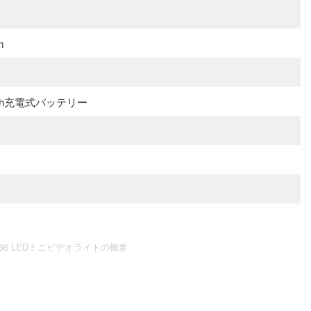
m
mAh充電式バッテリー
 VL66 LEDミニビデオライトの概要