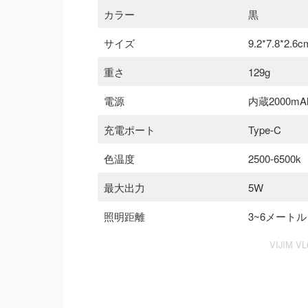
カラー
黒
サイズ
9.2*7.8*2.6c
重さ
129g
電源
内蔵2000
充電ポート
Type-C
色温度
2500-6500k
最大出力
5W
照明距離
3~6メートル
VIJIM