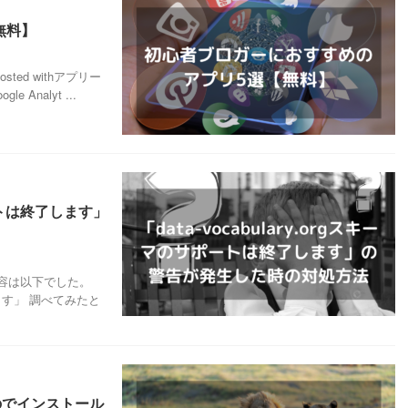
無料】
無料posted withアプリー
Analyt ...
サポートは終了します」
告の内容は以下でした。
了します」 調べてみたと
のでインストール